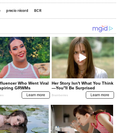
e
precio récord
BCR