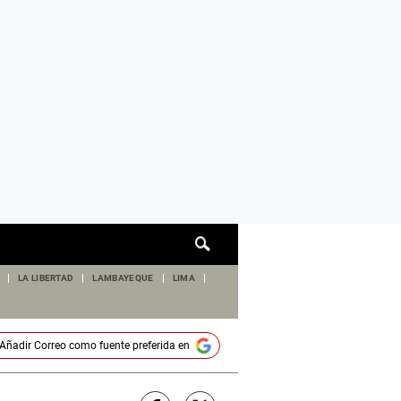
Cuadro
de
búsqueda
LA LIBERTAD
LAMBAYEQUE
LIMA
Añadir
Correo
como fuente preferida en