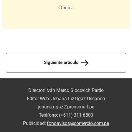
Siguiente artículo
Director: Iván Marco Slocovich Pardo
Editor Web: Johana Liz Ugaz Oscanoa
johana.ugaz@prensmart.pe
Teléfono: (+511) 311 6500
Publicidad:
fonoavisos@comercio.com.pe