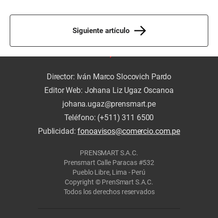
Siguiente artículo
Director: Iván Marco Slocovich Pardo
Editor Web: Johana Liz Ugaz Oscanoa
johana.ugaz@prensmart.pe
Teléfono: (+511) 311 6500
Publicidad:
fonoavisos@comercio.com.pe
PRENSMART S.A.C.
Prensmart Calle Paracas #532
Pueblo Libre, Lima - Perú
Copyright © PrenSmart S.A.C.
Todos los derechos reservados