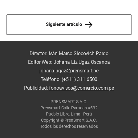
Siguiente artículo
Director: Iván Marco Slocovich Pardo
Editor Web: Johana Liz Ugaz Oscanoa
johana.ugaz@prensmart.pe
Teléfono: (+511) 311 6500
Publicidad:
fonoavisos@comercio.com.pe
PRENSMART S.A.C.
Prensmart Calle Paracas #532
Pueblo Libre, Lima - Perú
Copyright © PrenSmart S.A.C.
Todos los derechos reservados