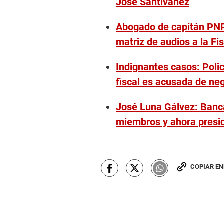
José Santiváñez
Abogado de capitán PNP 
matriz de audios a la Fis
Indignantes casos: Poli
fiscal es acusada de neg
José Luna Gálvez: Ban
miembros y ahora presi
COPIAR E