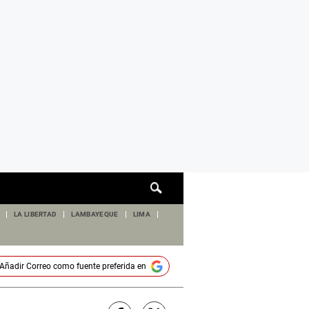
Cuadro
de
búsqueda
LA LIBERTAD
LAMBAYEQUE
LIMA
Añadir
Correo
como fuente preferida en