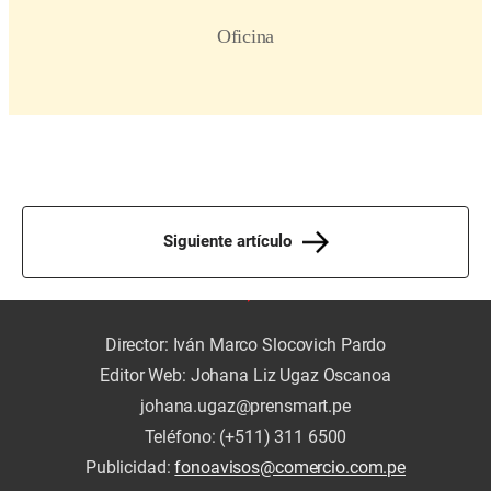
Siguiente artículo
Director: Iván Marco Slocovich Pardo
Editor Web: Johana Liz Ugaz Oscanoa
johana.ugaz@prensmart.pe
Teléfono: (+511) 311 6500
Publicidad:
fonoavisos@comercio.com.pe