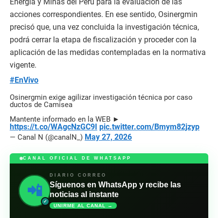
Energía y Minas del Perú para la evaluación de las
acciones correspondientes. En ese sentido, Osinergmin
precisó que, una vez concluida la investigación técnica,
podrá cerrar la etapa de fiscalización y proceder con la
aplicación de las medidas contempladas en la normativa
vigente.
#EnVivo
Osinergmin exige agilizar investigación técnica por caso
ductos de Camisea
Mantente informado en la WEB ►
https://t.co/WAgcNzGC9I
pic.twitter.com/Bmym82jzyp
May 27, 2026
— Canal N (@canalN_)
CANAL OFICIAL DE WHATSAPP
DIARIO CORREO
Síguenos en WhatsApp y recibe las
📲
noticias al instante
✓
UNIRME AL CANAL →