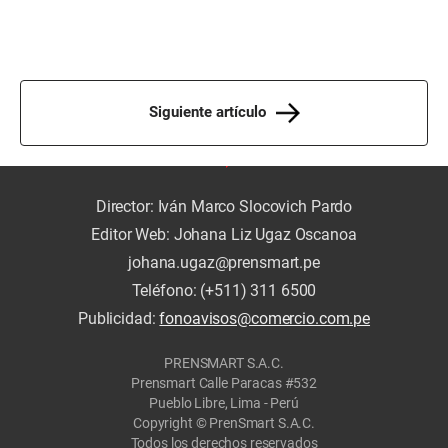
Siguiente artículo
Director: Iván Marco Slocovich Pardo
Editor Web: Johana Liz Ugaz Oscanoa
johana.ugaz@prensmart.pe
Teléfono: (+511) 311 6500
Publicidad:
fonoavisos@comercio.com.pe
PRENSMART S.A.C.
Prensmart Calle Paracas #532
Pueblo Libre, Lima - Perú
Copyright © PrenSmart S.A.C.
Todos los derechos reservados