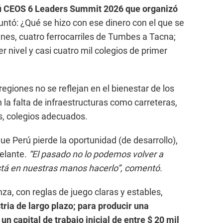
erú CEOS 6 Leaders Summit 2026 que organizó
guntó: ¿Qué se hizo con ese dinero con el que se
enes, cuatro ferrocarriles de Tumbes a Tacna;
 nivel y casi cuatro mil colegios de primer
 regiones no se reflejan en el bienestar de los
 la falta de infraestructuras como carreteras,
, colegios adecuados.
que Perú pierde la oportunidad (de desarrollo),
delante.
“El pasado no lo podemos volver a
Y está en nuestras manos hacerlo”, comentó.
za, con reglas de juego claras y estables,
tria de largo plazo; para producir una
un capital de trabajo inicial de entre $ 20 mil