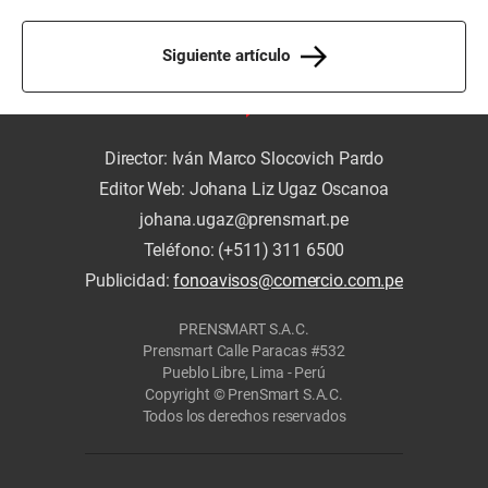
Siguiente artículo
Director: Iván Marco Slocovich Pardo
Editor Web: Johana Liz Ugaz Oscanoa
johana.ugaz@prensmart.pe
Teléfono: (+511) 311 6500
Publicidad:
fonoavisos@comercio.com.pe
PRENSMART S.A.C.
Prensmart Calle Paracas #532
Pueblo Libre, Lima - Perú
Copyright © PrenSmart S.A.C.
Todos los derechos reservados