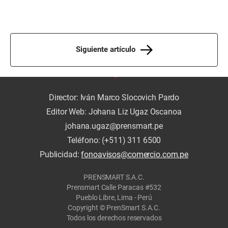
Siguiente artículo
Director: Iván Marco Slocovich Pardo
Editor Web: Johana Liz Ugaz Oscanoa
johana.ugaz@prensmart.pe
Teléfono: (+511) 311 6500
Publicidad:
fonoavisos@comercio.com.pe
PRENSMART S.A.C.
Prensmart Calle Paracas #532
Pueblo Libre, Lima - Perú
Copyright © PrenSmart S.A.C.
Todos los derechos reservados