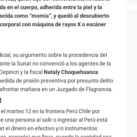
a en el cuerpo, adherida entre la piel y la
nocida como “momia”, y quedó al descubierto
n corporal con máquina de rayos X o escáner
licial, su argumento sobre la procedencia del
ante la Sunat no convenció a los agentes de la
epincri y la fiscal
Nataly Choquehuanca
edida de prisión preventiva por presunto delito
 afrontar mañana en un Juzgado de Flagrancia.
t
el martes 12 en la frontera Perú Chile por
ue una persona al salir o ingresar al Perú está
at el dinero en efectivo y/o instrumentos
es, pagarés) que lleva, cuando la cantidad sea