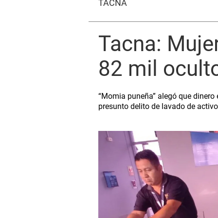
TACNA
Tacna: Mujer
82 mil ocult
“Momia puneña” alegó que dinero er
presunto delito de lavado de activ