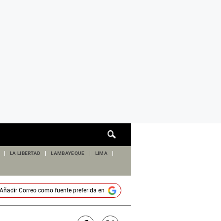
Cuadro
de
búsqueda
LA LIBERTAD
LAMBAYEQUE
LIMA
Añadir
Correo
como fuente preferida en