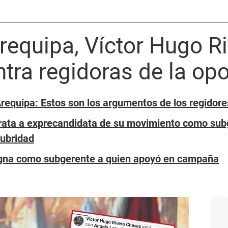
requipa, Víctor Hugo Ri
tra regidoras de la op
Arequipa: Estos son los argumentos de los regidore
trata a exprecandidata de su movimiento como sub
lubridad
igna como subgerente a quien apoyó en campaña