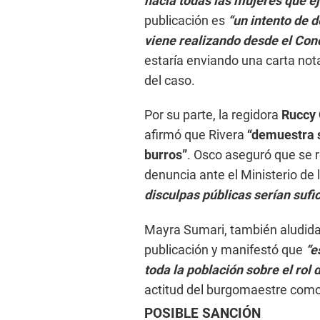
hacia todas las mujeres que e
publicación es
“un intento de d
viene realizando desde el Conc
estaría enviando una carta notar
del caso.
Por su parte, la regidora
Ruccy
afirmó que Rivera
“demuestra 
burros”
. Osco aseguró que se r
denuncia ante el Ministerio de
disculpas públicas serían sufi
Mayra Sumari, también aludida
publicación y manifestó que
“e
toda la población sobre el rol 
actitud del burgomaestre com
POSIBLE SANCIÓN