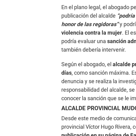
En el plano legal, el abogado 
publicación del alcalde
“podría 
honor de las regidoras”
y podr
violencia contra la mujer
. El 
podría evaluar una
sanción adm
también debería intervenir.
Según el abogado, el
alcalde p
días
, como sanción máxima. Esto
denuncia y se realiza la invest
responsabilidad del alcalde, se
conocer la sanción que se le i
ALCALDE PROVINCIAL MUD
Desde este medio de comunica
provincial Víctor Hugo Rivera, c
publicación en su página de 