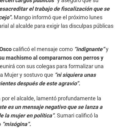
jercen cargos públicos”
y aseguró que su
esacreditar el trabajo de fiscalización que se
ejo”.
Mango informó que el próximo lunes
ial al alcalde para exigir las disculpas públicas
 Osco
calificó el mensaje como
“indignante”
y
su machismo al compararnos con perros y
eunirá con sus colegas para formalizar una
 la Mujer y sostuvo que
“ni siquiera unas
cientes después de este agravio”.
 por el alcalde, lamentó profundamente la
ste es un mensaje negativo que se lanza a
de la mujer en política”
. Sumari calificó la
o
“misógina”.