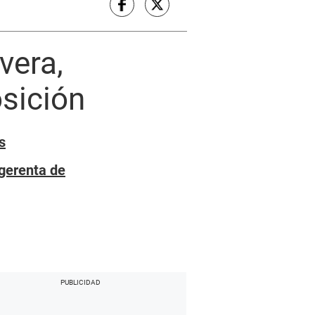
vera,
osición
s
gerenta de