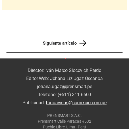
Siguiente artículo
Director: Iván Marco Slocovich Pardo
Editor Web: Johana Liz Ugaz Oscanoa
johana.ugaz@prensmart.pe
Teléfono: (+511) 311 6500
Publicidad:
fonoavisos@comercio.com.pe
PRENSMART S.A.C.
Prensmart Calle Paracas #532
Pueblo Libre, Lima - Perú