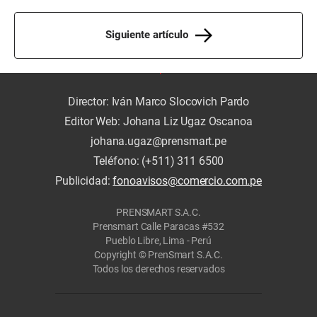
Siguiente artículo
Director: Iván Marco Slocovich Pardo
Editor Web: Johana Liz Ugaz Oscanoa
johana.ugaz@prensmart.pe
Teléfono: (+511) 311 6500
Publicidad:
fonoavisos@comercio.com.pe
PRENSMART S.A.C.
Prensmart Calle Paracas #532
Pueblo Libre, Lima - Perú
Copyright © PrenSmart S.A.C.
Todos los derechos reservados