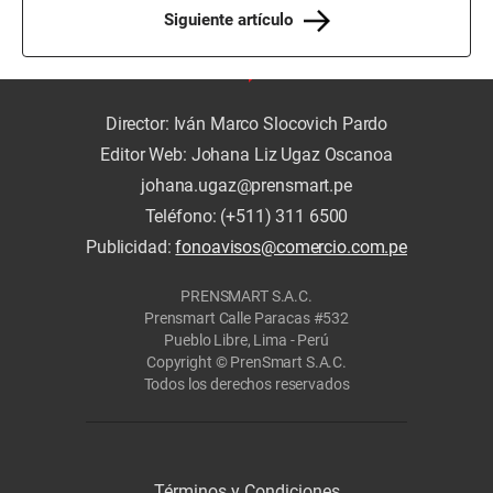
Siguiente artículo
Director: Iván Marco Slocovich Pardo
Editor Web: Johana Liz Ugaz Oscanoa
johana.ugaz@prensmart.pe
Teléfono: (+511) 311 6500
Publicidad:
fonoavisos@comercio.com.pe
PRENSMART S.A.C.
Prensmart Calle Paracas #532
Pueblo Libre, Lima - Perú
Copyright © PrenSmart S.A.C.
Todos los derechos reservados
Términos y Condiciones