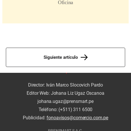
Siguiente artículo
Director: Iván Marco Slocovich Pardo
Editor Web: Johana Liz Ugaz Oscanoa
johana.ugaz@prensmart.pe
Teléfono: (+511) 311 6500
Publicidad:
fonoavisos@comercio.com.pe
PRENSMART S.A.C.