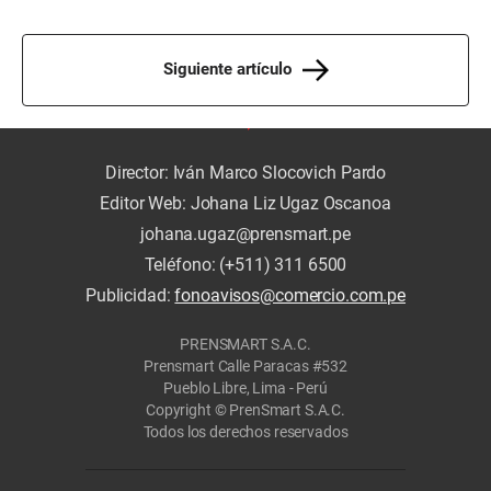
Siguiente artículo
Director: Iván Marco Slocovich Pardo
Editor Web: Johana Liz Ugaz Oscanoa
johana.ugaz@prensmart.pe
Teléfono: (+511) 311 6500
Publicidad:
fonoavisos@comercio.com.pe
PRENSMART S.A.C.
Prensmart Calle Paracas #532
Pueblo Libre, Lima - Perú
Copyright © PrenSmart S.A.C.
Todos los derechos reservados