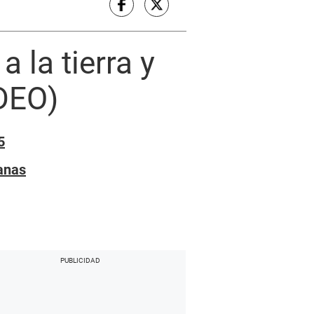
 la tierra y
IDEO)
5
anas