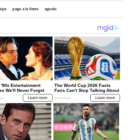
uipa
pago a la tierra
agosto