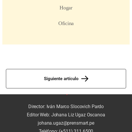
Siguiente artículo
Director: Iván Marco Slocovich Pardo
Editor Web: Johana Liz Ugaz Oscanoa
johana.ugaz@prensmart.pe
Teléfono: (+511) 311 6500