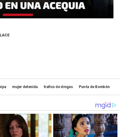
NLACE
uipa
mujer detenida
trafico de drogas
Punta de Bombón