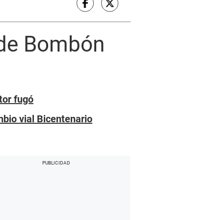
a de Bombón
tor fugó
bio vial Bicentenario