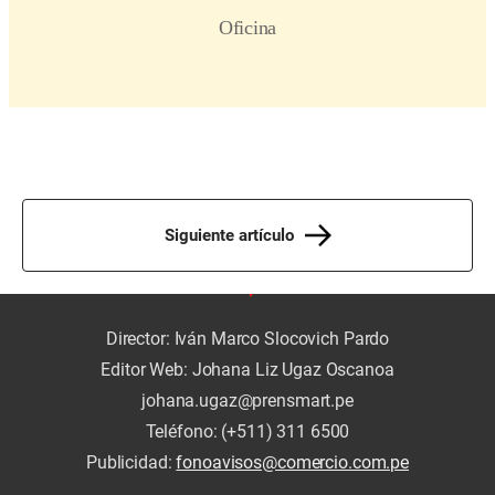
Siguiente artículo
Director: Iván Marco Slocovich Pardo
Editor Web: Johana Liz Ugaz Oscanoa
johana.ugaz@prensmart.pe
Teléfono: (+511) 311 6500
Publicidad:
fonoavisos@comercio.com.pe