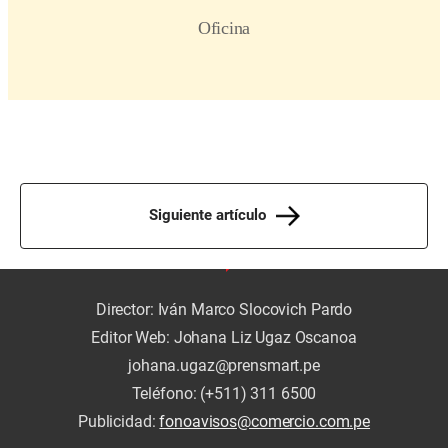
Siguiente artículo
Director: Iván Marco Slocovich Pardo
Editor Web: Johana Liz Ugaz Oscanoa
johana.ugaz@prensmart.pe
Teléfono: (+511) 311 6500
Publicidad:
fonoavisos@comercio.com.pe