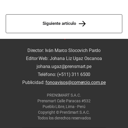
Siguiente artículo
Director: Iván Marco Slocovich Pardo
Editor Web: Johana Liz Ugaz Oscanoa
johana.ugaz@prensmart.pe
Teléfono: (+511) 311 6500
Publicidad:
fonoavisos@comercio.com.pe
PRENSMART S.A.C.
Prensmart Calle Paracas #532
Pueblo Libre, Lima - Perú
Copyright © PrenSmart S.A.C.
Todos los derechos reservados