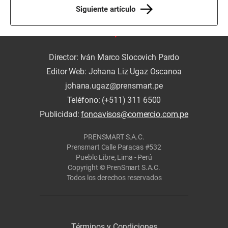
Siguiente artículo
Director: Iván Marco Slocovich Pardo
Editor Web: Johana Liz Ugaz Oscanoa
johana.ugaz@prensmart.pe
Teléfono: (+511) 311 6500
Publicidad:
fonoavisos@comercio.com.pe
PRENSMART S.A.C.
Prensmart Calle Paracas #532
Pueblo Libre, Lima - Perú
Copyright © PrenSmart S.A.C.
Todos los derechos reservados
Términos y Condiciones