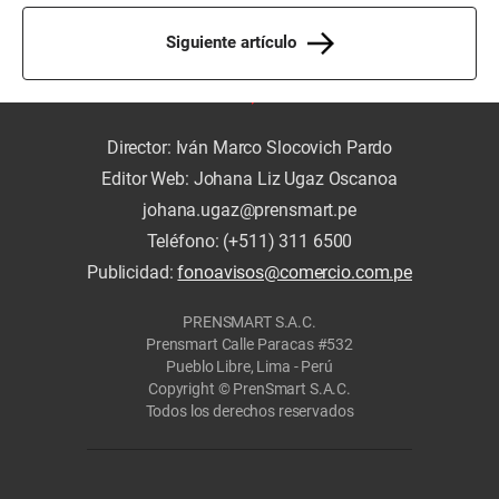
Siguiente artículo
Director: Iván Marco Slocovich Pardo
Editor Web: Johana Liz Ugaz Oscanoa
johana.ugaz@prensmart.pe
Teléfono: (+511) 311 6500
Publicidad:
fonoavisos@comercio.com.pe
PRENSMART S.A.C.
Prensmart Calle Paracas #532
Pueblo Libre, Lima - Perú
Copyright © PrenSmart S.A.C.
Todos los derechos reservados