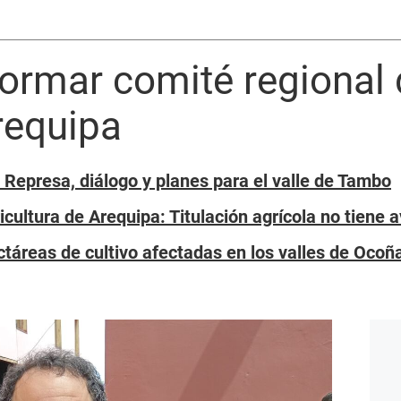
ormar comité regional 
requipa
 Represa, diálogo y planes para el valle de Tambo
cultura de Arequipa: Titulación agrícola no tiene 
táreas de cultivo afectadas en los valles de Oco