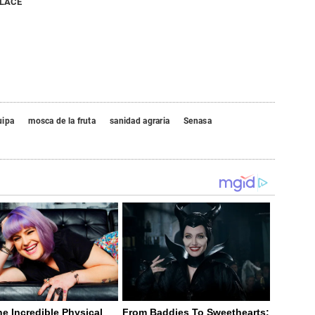
NLACE
uipa
mosca de la fruta
sanidad agraria
Senasa