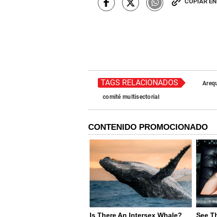
COPIAR E
TAGS RELACIONADOS
Areq
comité multisectorial