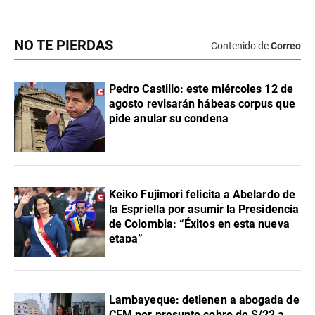
NO TE PIERDAS
Contenido de
Correo
Pedro Castillo: este miércoles 12 de
agosto revisarán hábeas corpus que
pide anular su condena
Keiko Fujimori felicita a Abelardo de
la Espriella por asumir la Presidencia
de Colombia: “Éxitos en esta nueva
etapa”
Lambayeque: detienen a abogada de
CEM por presunto cobro de S/22 a