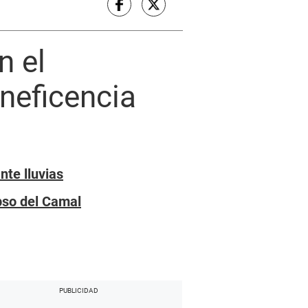
n el
neficencia
nte lluvias
pso del Camal