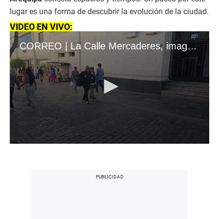
lugar es una forma de descubrir la evolución de la ciudad.
VIDEO EN VIVO:
CORREO | La Calle Mercaderes, imagen de la historia y arquitectura arequipeña
0
s
e
c
o
n
d
s
o
f