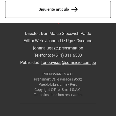
Siguiente artículo
Director: Iván Marco Slocovich Pardo
Editor Web: Johana Liz Ugaz Oscanoa
johana.ugaz@prensmart.pe
Teléfono: (+511) 311 6500
Publicidad:
fonoavisos@comercio.com.pe
PRENSMART S.A.C.
Prensmart Calle Paracas #532
Pueblo Libre, Lima - Perú
Copyright © PrenSmart S.A.C.
Todos los derechos reservados