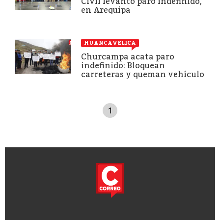
Civil levantó paro indefinido,
en Arequipa
HUANCAVELICA
Churcampa acata paro
indefinido: Bloquean
carreteras y queman vehículo
1