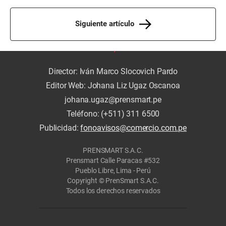
Siguiente artículo
Director: Iván Marco Slocovich Pardo
Editor Web: Johana Liz Ugaz Oscanoa
johana.ugaz@prensmart.pe
Teléfono: (+511) 311 6500
Publicidad:
fonoavisos@comercio.com.pe
PRENSMART S.A.C.
Prensmart Calle Paracas #532
Pueblo Libre, Lima - Perú
Copyright © PrenSmart S.A.C.
Todos los derechos reservados