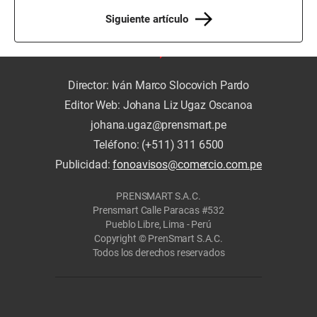
Siguiente artículo
Director: Iván Marco Slocovich Pardo
Editor Web: Johana Liz Ugaz Oscanoa
johana.ugaz@prensmart.pe
Teléfono: (+511) 311 6500
Publicidad:
fonoavisos@comercio.com.pe
PRENSMART S.A.C.
Prensmart Calle Paracas #532
Pueblo Libre, Lima - Perú
Copyright © PrenSmart S.A.C.
Todos los derechos reservados