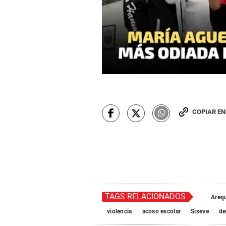
COPIAR E
TAGS RELACIONADOS
Areq
violencia
acoso escolar
Siseve
de