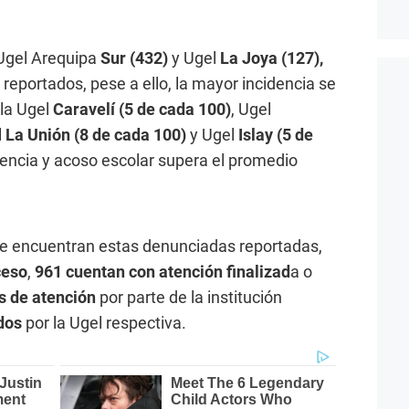
 Ugel Arequipa
Sur (432)
y Ugel
La Joya (127),
eportados, pese a ello, la mayor incidencia se
 la Ugel
Caravelí (5 de cada 100)
, Ugel
l
La Unión (8 de cada 100)
y Ugel
Islay (5 de
lencia y acoso escolar supera el promedio
 se encuentran estas denunciadas reportadas,
ceso
,
961 cuentan con atención finalizad
a o
s de atención
por parte de la institución
ados
por la Ugel respectiva.