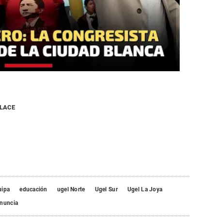
NLACE
uipa
educación
ugel Norte
Ugel Sur
Ugel La Joya
nuncia