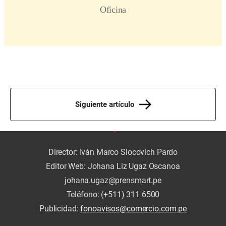
Siguiente artículo
Director: Iván Marco Slocovich Pardo
Editor Web: Johana Liz Ugaz Oscanoa
johana.ugaz@prensmart.pe
Teléfono: (+511) 311 6500
Publicidad:
fonoavisos@comercio.com.pe