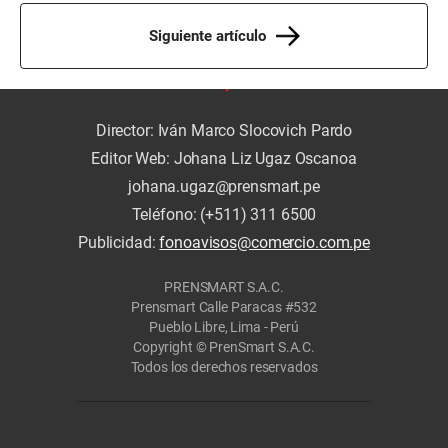
Siguiente artículo
Director: Iván Marco Slocovich Pardo
Editor Web: Johana Liz Ugaz Oscanoa
johana.ugaz@prensmart.pe
Teléfono: (+511) 311 6500
Publicidad:
fonoavisos@comercio.com.pe
PRENSMART S.A.C.
Prensmart Calle Paracas #532
Pueblo Libre, Lima - Perú
Copyright © PrenSmart S.A.C.
Todos los derechos reservados