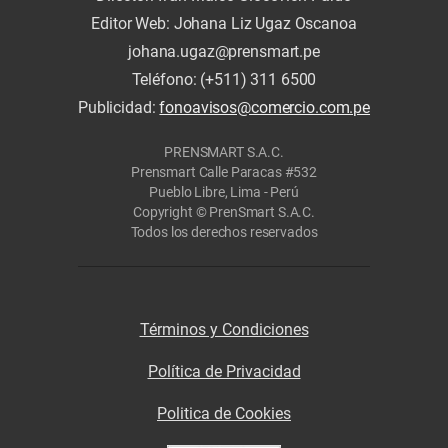
Editor Web: Johana Liz Ugaz Oscanoa
johana.ugaz@prensmart.pe
Teléfono: (+511) 311 6500
Publicidad:
fonoavisos@comercio.com.pe
PRENSMART S.A.C.
Prensmart Calle Paracas #532
Pueblo Libre, Lima - Perú
Copyright © PrenSmart S.A.C.
Todos los derechos reservados
Términos y Condiciones
Política de Privacidad
Politica de Cookies