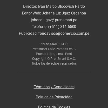
Director: Iván Marco Slocovich Pardo
Editor Web: Johana Liz Ugaz Oscanoa
johana.ugaz@prensmart.pe
Teléfono: (+511) 311 6500
Publicidad:
fonoavisos@comercio.com.pe
PRENSMART S.A.C.
Prensmart Calle Paracas #532
Pueblo Libre, Lima - Perú
Copyright © PrenSmart S.A.C.
Todos los derechos reservados
Términos y Condiciones
Política de Privacidad
Politica de Cookies