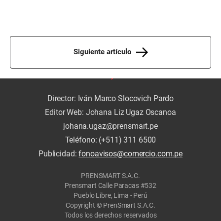
Siguiente artículo
Director: Iván Marco Slocovich Pardo
Editor Web: Johana Liz Ugaz Oscanoa
johana.ugaz@prensmart.pe
Teléfono: (+511) 311 6500
Publicidad:
fonoavisos@comercio.com.pe
PRENSMART S.A.C.
Prensmart Calle Paracas #532
Pueblo Libre, Lima - Perú
Copyright © PrenSmart S.A.C.
Todos los derechos reservados