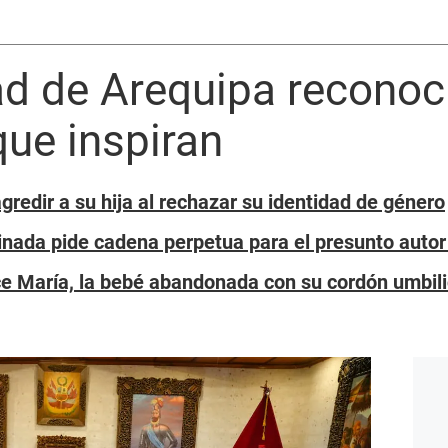
d de Arequipa reconoci
ue inspiran
redir a su hija al rechazar su identidad de género
inada pide cadena perpetua para el presunto auto
lce María, la bebé abandonada con su cordón umbil