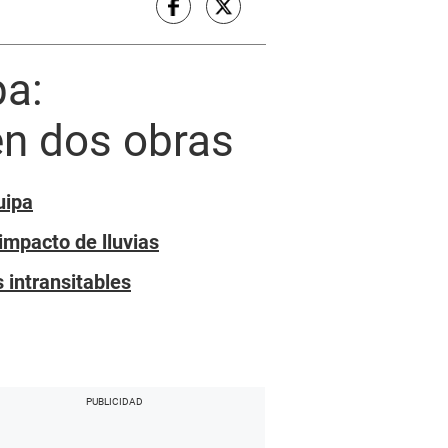
pa:
 en dos obras
uipa
impacto de lluvias
 intransitables