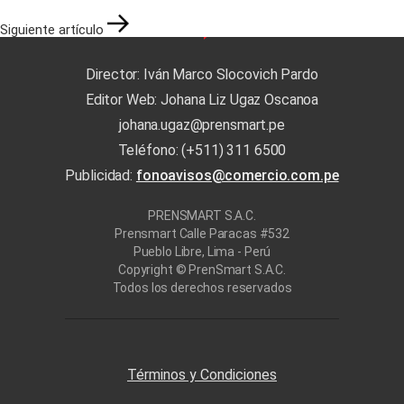
Siguiente artículo
Director: Iván Marco Slocovich Pardo
Editor Web: Johana Liz Ugaz Oscanoa
johana.ugaz@prensmart.pe
Teléfono: (+511) 311 6500
Publicidad:
fonoavisos@comercio.com.pe
PRENSMART S.A.C.
Prensmart Calle Paracas #532
Pueblo Libre, Lima - Perú
Copyright © PrenSmart S.A.C.
Todos los derechos reservados
Términos y Condiciones