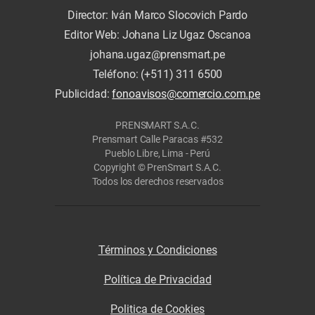
Director: Iván Marco Slocovich Pardo
Editor Web: Johana Liz Ugaz Oscanoa
johana.ugaz@prensmart.pe
Teléfono: (+511) 311 6500
Publicidad:
fonoavisos@comercio.com.pe
PRENSMART S.A.C.
Prensmart Calle Paracas #532
Pueblo Libre, Lima - Perú
Copyright © PrenSmart S.A.C.
Todos los derechos reservados
Términos y Condiciones
Política de Privacidad
Politica de Cookies