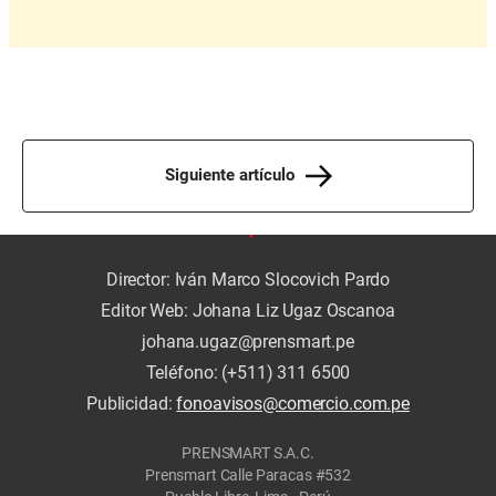
Siguiente artículo
Director: Iván Marco Slocovich Pardo
Editor Web: Johana Liz Ugaz Oscanoa
johana.ugaz@prensmart.pe
Teléfono: (+511) 311 6500
Publicidad:
fonoavisos@comercio.com.pe
PRENSMART S.A.C.
Prensmart Calle Paracas #532