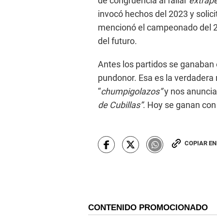
de congruencia al fallar
extrape
invocó hechos del 2023 y solici
mencionó el campeonado del 20
del futuro.
Antes los partidos se ganaban 
pundonor. Esa es la verdadera 
“
chumpigolazos”
y nos anuncia
de Cubillas”
. Hoy se ganan con
COPIAR E