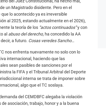
erio del Juez Constitucional, ha hecho mal,
de un Magistrado disidente. Pero en el
que lo acontecido ya es irreversible
ión al 2025, estando actualmente en el 2026),
mente la teoría de los
“actos continuados”
y con
to al
abuso del derecho
, ha concedido la AA
decir, a futuro.
Cosas veredes Sancho…
 TC nos enfrenta nuevamente no solo con lo
rtiva internacional, haciendo que las
ales sean pasibles de sanciones por el
istra la FIFA y el Tribunal Arbitral del Deporte
urisdiccional interna se trata de imponer sobre
ernacional, algo que el TC soslaya.
 demanda del CEMDBFC alegaba la violación
de asociación, trabajo, honor y a la buena