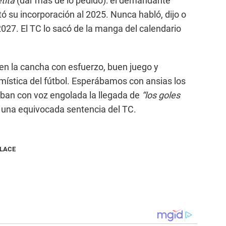
tita
(dar más de lo pedido): el demandante
tó su incorporación al 2025. Nunca habló, dijo o
27. El TC lo sacó de la manga del calendario
en la cancha con esfuerzo, buen juego y
mística del fútbol. Esperábamos con ansias los
ban con voz engolada la llegada de
“los goles
 una equivocada sentencia del TC.
NLACE