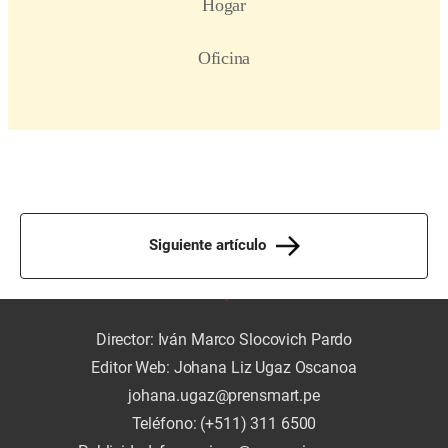
Siguiente artículo
Director: Iván Marco Slocovich Pardo
Editor Web: Johana Liz Ugaz Oscanoa
johana.ugaz@prensmart.pe
Teléfono: (+511) 311 6500