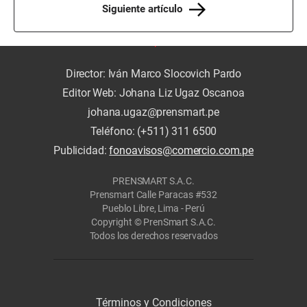
Siguiente artículo
Director: Iván Marco Slocovich Pardo
Editor Web: Johana Liz Ugaz Oscanoa
johana.ugaz@prensmart.pe
Teléfono: (+511) 311 6500
Publicidad:
fonoavisos@comercio.com.pe
PRENSMART S.A.C.
Prensmart Calle Paracas #532
Pueblo Libre, Lima - Perú
Copyright © PrenSmart S.A.C.
Todos los derechos reservados
Términos y Condiciones