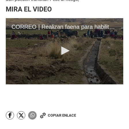
MIRA EL VIDEO
CORREO | Realizan faena para habilitar puente provisional en Cayarani
0
s
e
c
o
n
d
COPIAR ENLACE
s
o
f