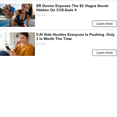
NO TE PIERDAS
Contenido de
Correo
Papa León XIV vuelve a su país en
noviembre