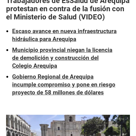
Trabajadores de EsSalud de Arequipa
protestan en contra de la fusión con
el Ministerio de Salud (VIDEO)
Escaso avance en nueva infraestructura
hidráulica para Arequipa
Municipio provincial niegan la licencia
de demolición y construcción del
Colegio Arequipa
Gobierno Regional de Arequipa
incumple compromiso y pone en riesgo
proyecto de 58 millones de dólares