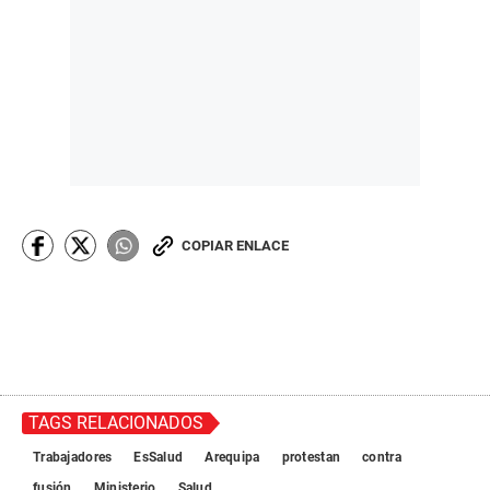
COPIAR ENLACE
TAGS RELACIONADOS
Trabajadores
EsSalud
Arequipa
protestan
contra
fusión
Ministerio
Salud